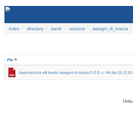
Index
directory
bandi
concorsi
assegni_di_ricerca
File
Approvazione atti bando assegno di ricerca D.D.D. n.146 del 23.12.2
Unitu