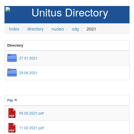
Unitus Directory
Index
directory
nucleo
odg
2021
Directory
27 01 2021
29.06.2021
File
05.05.2021.pdf
11 02 2021.pdf